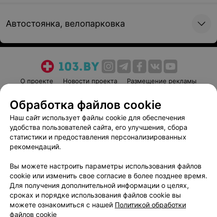
Автостоянка, велопарковка
О проекте
Новости проекта
Размещение рекламы
Медицинский маркетинг
Публичный договор
Обработка файлов cookie
Пользовательское соглашение
Способы оплаты
Наш сайт использует файлы cookie для обеспечения
Вакансии
Партнеры
удобства пользователей сайта, его улучшения, сбора
Написать руководителю 103.by
статистики и предоставления персонализированных
рекомендаций.
Написать в поддержку
Персональные настройки cookie
Вы можете настроить параметры использования файлов
cookie или изменить свое согласие в более позднее время.
Обработка персональных данных
Для получения дополнительной информации о целях,
сроках и порядке использования файлов cookie вы
можете ознакомиться с нашей
Политикой обработки
файлов cookie