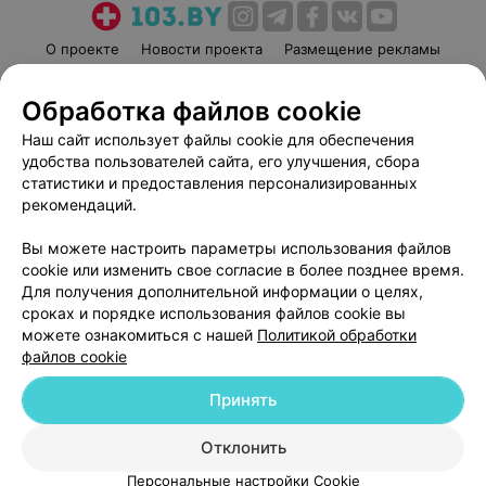
О проекте
Новости проекта
Размещение рекламы
Медицинский маркетинг
Публичный договор
Обработка файлов cookie
Пользовательское соглашение
Способы оплаты
Наш сайт использует файлы cookie для обеспечения
Вакансии
Партнеры
удобства пользователей сайта, его улучшения, сбора
Написать руководителю 103.by
статистики и предоставления персонализированных
Написать в поддержку
рекомендаций.
Персональные настройки cookie
Вы можете настроить параметры использования файлов
Обработка персональных данных
cookie или изменить свое согласие в более позднее время.
Для получения дополнительной информации о целях,
сроках и порядке использования файлов cookie вы
можете ознакомиться с нашей
Политикой обработки
файлов cookie
Принять
© 2026 ООО «Артокс Лаб», УНП 191700409
| 220012, Республика Беларусь,
г. Минск, улица Толбухина, 2, пом. 16 | help@103.by
Отклонить
Служба поддержки
+375 291212755
Персональные настройки Cookie